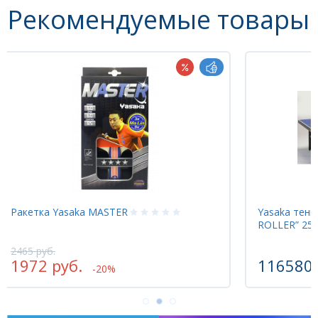
Рекомендуемые товары
Yasaka теннисный стол “PROGRESS
Р
ROLLER” 25мм ITTF
2
116580 руб.
2