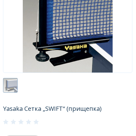
Форум
Каталог
Yasaka Сетка „SWIFT“ (прищепка)