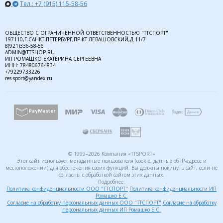
Тел.: +7 (915) 115-58-56
ОБЩЕСТВО С ОГРАНИЧЕННОЙ ОТВЕТСТВЕННОСТЬЮ "ТТСПОРТ"
197110,Г.САНКТ-ПЕТЕРБУРГ,ПР-КТ ЛЕВАШОВСКИЙ,Д.11/7
8(921)336-58-56
ADMIN@TTSHOP.RU
ИП РОМАШКО ЕКАТЕРИНА СЕРГЕЕВНА
ИНН: 784806764834
+79229733226
res-sport@yandex.ru
© 1999–2026 Компания «TTSPORT»
Этот сайт использует метаданные пользователя (cookie, данные об IP-адресе и
местоположении) для обеспечения своих функций. Вы должны покинуть сайт, если не
согласны с обработкой сайтом этих данных.
Подробнее:
Политика конфиденциальности ООО "ТТСПОРТ"
Политика конфиденциальности ИП
Ромашко Е.С.
Согласие на обработку персональных данных ООО "ТТСПОРТ"
Согласие на обработку
персональных данных ИП Ромашко Е.С.