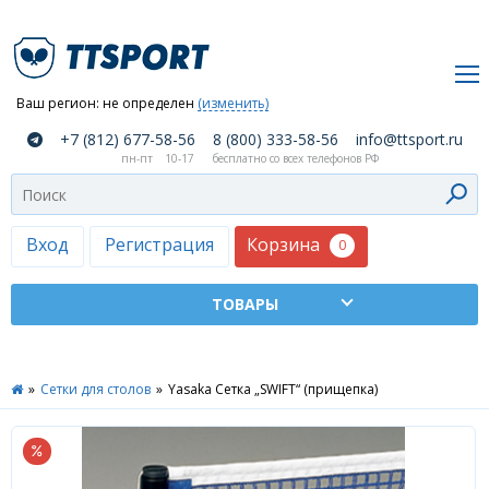
Ваш регион:
не определен
(изменить)
О
+7 (812) 677-58-56
8 (800) 333-58-56
info@ttsport.ru
компании
пн-пт
10-17
бесплатно со всех телефонов РФ
Как
сделать
заказ
Корзина
Вход
Регистрация
0
Оплата
и
доставка
ТТСПОРТ
»
Сетки для столов
»
Yasaka Сетка „SWIFT“ (прищепка)
Москва
Дилеры
Контакты