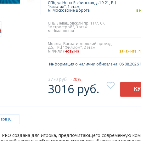
СПб, ул.Ново-Рыбинская, д.19-21, БЦ
"Квартал", 1 этаж,
м. Московские Ворота
в 
СПБ, Левашовский пр. 11/7, СК
"Метрострой", 3 этаж
м. Чкаловская
Москва, Багратионовский проезд,
д.5, ТРЦ "Филион", 2 этаж
м.Фили
(новый!)
закажите, 
Информация о наличии обновлена: 06.08.2026 1
3770 руб.
20
3016 руб.
К
вов (0)
 PRO создана для игрока, предпочитающего современную ком
кладкой легко в любых игровых ситуациях, благодаря превосхо