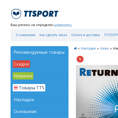
Ваш регион:
не определен
(изменить)
О компании
Как сделать заказ
Оплата и доставка
ТТСПОРТ
»
Накладки
»
Gewo
»
На
Рекомендуемые товары
Скидки
Новинки
Товары TTS
Накладки
Основания