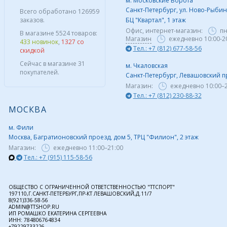
м. Московские Ворота
Санкт-Петербург, ул. Ново-Рыбинс
Всего обработано 126959
заказов.
БЦ "Квартал", 1 этаж
Офис, интернет-магазин:
пн
В магазине 5524 товаров:
Магазин
ежедневно 10:00-2
433 новинок
,
1327 со
Тел.: +7 (812) 677-58-56
скидкой
Сейчас в магазине 31
м. Чкаловская
покупателей.
Санкт-Петербург, Левашовский пр,
Магазин:
ежедневно
10:00–
Тел.: +7 (812) 230-88-32
МОСКВА
м. Фили
Москва, Багратионовский проезд, дом 5, ТРЦ "Филион", 2 этаж
Магазин:
ежедневно
11:00–21:00
Тел.: +7 (915) 115-58-56
ОБЩЕСТВО С ОГРАНИЧЕННОЙ ОТВЕТСТВЕННОСТЬЮ "ТТСПОРТ"
197110,Г.САНКТ-ПЕТЕРБУРГ,ПР-КТ ЛЕВАШОВСКИЙ,Д.11/7
8(921)336-58-56
ADMIN@TTSHOP.RU
ИП РОМАШКО ЕКАТЕРИНА СЕРГЕЕВНА
ИНН: 784806764834
+79229733226