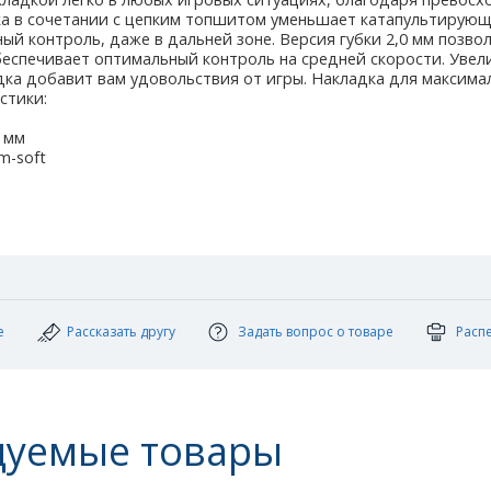
ка в сочетании с цепким топшитом уменьшает катапультирующ
ый контроль, даже в дальней зоне. Версия губки 2,0 мм позв
 обеспечивает оптимальный контроль на средней скорости. Уве
дка добавит вам удовольствия от игры. Накладка для максима
стики:
0 мм
m-soft
е
Рассказать другу
Задать вопрос о товаре
Расп
дуемые товары