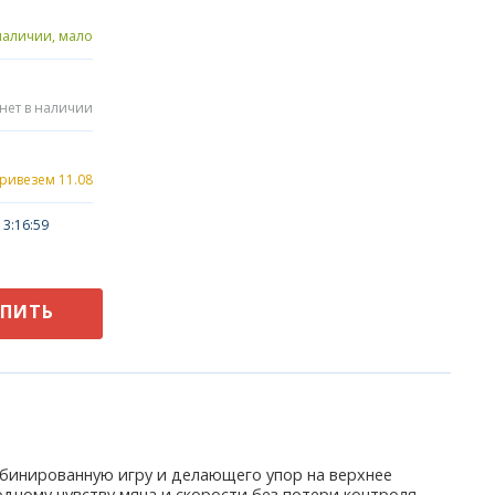
наличии, мало
нет в наличии
привезем 11.08
3:16:59
УПИТЬ
бинированную игру и делающего упор на верхнее
дному чувству мяча и скорости без потери контроля.