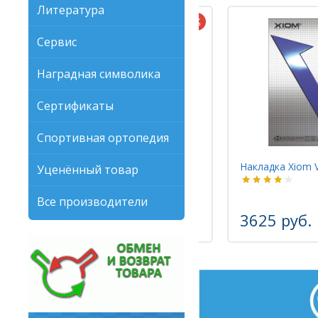
Литература
Сервис
Наградная символика
Сертификаты
Спортивная ортопедия
ая
Накладка Xiom VEGA Europe
Наклад
Уценённый товар
Все производители
6235 р
3625 руб.
4988