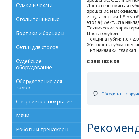
Сумки и чехлы
Достаточно мягкая губ
вращение и максимальн
игру, а версия 1,8 мм
Столы теннисные
этот эффект. Эта накла
Технические характери
Бортики и барьеры
Цвет: голубой
Толщина губки: 1,8 / 2,
Жесткость губки: mediu
Сетки для столов
Тип накладки: гладкая
Судейское
С 89 В 102 К 99
оборудование
Оборудование для
залов
Обсудить на форум
Спортивное покрытие
Мячи
Рекомен
Роботы и тренажеры