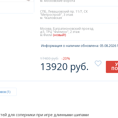
м. Московские Ворота
СПБ, Левашовский пр. 11/7, СК
"Метрострой", 3 этаж
м. Чкаловская
Москва, Багратионовский проезд,
д.5, ТРЦ "Филион", 2 этаж
м.Фили
(новый!)
Информация о наличии обновлена: 05.08.2026 1
17400 руб.
20
13920 руб.
ПО
вов (1)
стей для соперники при игре длинными шипами