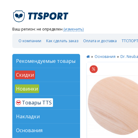
Ваш регион:
не определен
(изменить)
О компании
Как сделать заказ
Оплата и доставка
ТТСПОРТ
»
Основания
»
Dr. Neub
Рекомендуемые товары
Скидки
Новинки
Товары TTS
Накладки
Основания