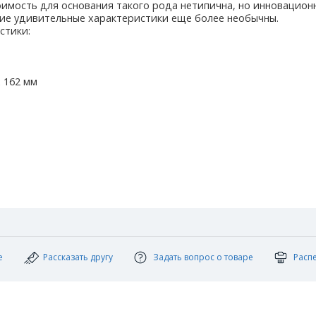
имость для основания такого рода нетипична, но инновационн
ие удивительные характеристики еще более необычны.
стики:
м
х 162 мм
е
Рассказать другу
Задать вопрос о товаре
Расп