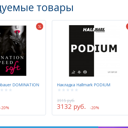
дуемые товары
ark PODIUM
Основание TTS ALL+
3915 руб.
-20%