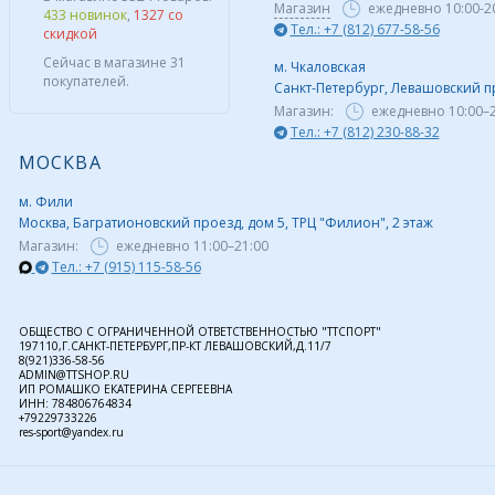
Магазин
ежедневно 10:00-2
433 новинок
,
1327 со
Тел.: +7 (812) 677-58-56
скидкой
Сейчас в магазине 31
м. Чкаловская
покупателей.
Санкт-Петербург, Левашовский пр,
Магазин:
ежедневно
10:00–
Тел.: +7 (812) 230-88-32
МОСКВА
м. Фили
Москва, Багратионовский проезд, дом 5, ТРЦ "Филион", 2 этаж
Магазин:
ежедневно
11:00–21:00
Тел.: +7 (915) 115-58-56
ОБЩЕСТВО С ОГРАНИЧЕННОЙ ОТВЕТСТВЕННОСТЬЮ "ТТСПОРТ"
197110,Г.САНКТ-ПЕТЕРБУРГ,ПР-КТ ЛЕВАШОВСКИЙ,Д.11/7
8(921)336-58-56
ADMIN@TTSHOP.RU
ИП РОМАШКО ЕКАТЕРИНА СЕРГЕЕВНА
ИНН: 784806764834
+79229733226
res-sport@yandex.ru