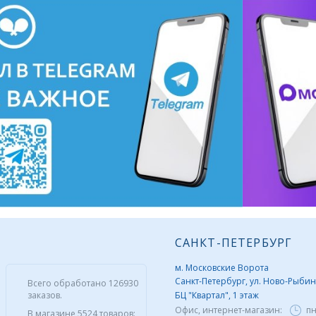
САНКТ-ПЕТЕРБУРГ
м. Московские Ворота
Санкт-Петербург, ул. Ново-Рыбинс
Всего обработано 126930
заказов.
БЦ "Квартал", 1 этаж
Офис, интернет-магазин:
пн
В магазине 5524 товаров: