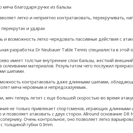
о мяча благодаря ручке из бальзы
позволяет легко и неприятно контратаковать, перекручивать, 
 перекрутах и ударах
 и возможность легко чередовать пассивные действия с атак
ная разработка Dr Neubauer Table Tennis специалиста в этой об
рево имеет толстые внутренние слои бальзы, жесткий внешний
в склеивании материалов. Результатом чего послужил прекрас
ыми шипами.
озможность контратаковать даже длинными шипами, обладающ
полет мяча неровным и непредсказуемым..
, мяч теперь летит с еще большей скоростью во время атакую
ания не только привлекает спортсменов, играющих длинными
о и позволяет атаковать с двух сторон. Allround основание D
сопернику. Очень контрольное, оно позволяет легко варьиров
 с толщиной губки 0.3mm.