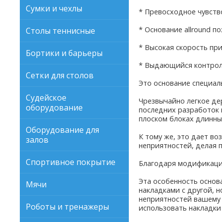
Сумки и чехлы
* Превосходное чувств
* Основание allround 
Столы теннисные
* Высокая скорость при
Бортики и барьеры
* Выдающийся контроль
Сетки для столов
Это основание специаль
Судейское
Чрезвычайно легкое де
оборудование
последних разработок 
плоском блоках длинн
Оборудование для
К тому же, это дает в
залов
неприятностей, делая 
Спортивное покрытие
Благодаря модификации
Эта особенность основ
Мячи
накладками с другой, н
неприятностей вашему 
Роботы и тренажеры
использовать накладки