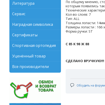
По общему мнению, сто
Литература
которым появились так
Технические характери
Сервис
Кол-во слоев: 7
Тип: ALL
Толщина лопасти: 14м
Наградная символика
Размеры лопасти : 166 
Форма ручки: ST
Сертификаты
С 85 K 98 Ж 88
Спортивная ортопедия
Уценённый товар
СДЕЛАНО ВРУЧНУЮ!!!
Все производители
Обсудить на форум