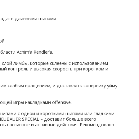
нападать длинными шипами
ой.
ласти Achim’a Rendler’a.
 слой лимбы, которые склеены с использованием
ный контроль и высокая скорость при коротком и
им слабым вращением, и доставлять сопернику уйму
щей игры накладками offensive.
 шипами с одной и короткими шипами или гладкими
R NEUBAUER SPECIAL – доставит больше всего
ать пассивные и активные действия. Рекомендовано