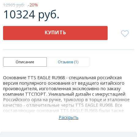
12905 руб.
20
10324 руб.
КУПИТЬ
Описание
Отзывов (1)
Основание TTS EAGLE RU968 - специальная российская
версия популярного основания от ведущего китайского
производителя, изготовленная эксклюзивно по заказу
компании ТТСПОРТ. Уникальный дизайн с инкрустацией
Российского орла на ручке, триколор в торце и эталонное
качество - отличительные черты TTS EAGLE RU968. Все
составляющие основания TTS EAGLE RU968 были также
отобраны, сохранены и произведены с качеством и
точностью, которых заслуживают сильнейшие мировые
игроки. Превосходная лазерная шлифовка игровой
поверхности - одна из эксклюзивных особенностей,