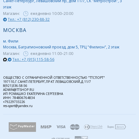
Санкт-Петербург, Левашовский пр, дом 11/7, СК "Метрострой", 3
этаж
Магазин:
ежедневно
10:00–20:00
Тел.: +7 (812) 230-88-32
МОСКВА
м. Фили
Москва, Багратионовский проезд, дом 5, ТРЦ "Филион", 2 этаж
Магазин:
ежедневно
11:00–21:00
Тел.: +7 (915) 115-58-56
ОБЩЕСТВО С ОГРАНИЧЕННОЙ ОТВЕТСТВЕННОСТЬЮ "ТТСПОРТ"
197110,Г.САНКТ-ПЕТЕРБУРГ,ПР-КТ ЛЕВАШОВСКИЙ,Д.11/7
8(921)336-58-56
ADMIN@TTSHOP.RU
ИП РОМАШКО ЕКАТЕРИНА СЕРГЕЕВНА
ИНН: 784806764834
+79229733226
res-sport@yandex.ru