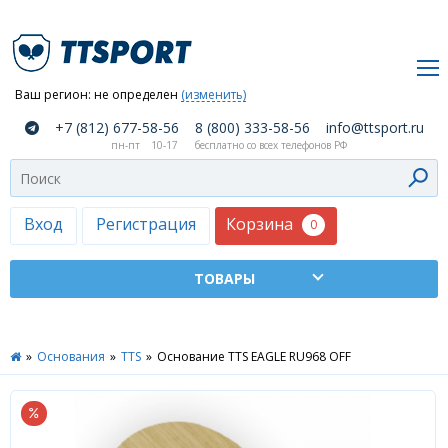
Ваш регион:
не определен
(изменить)
О
+7 (812) 677-58-56
8 (800) 333-58-56
info@ttsport.ru
компании
пн-пт
10-17
бесплатно со всех телефонов РФ
Как
сделать
заказ
Корзина
Вход
Регистрация
0
Оплата
и
доставка
ТТСПОРТ
»
Основания
»
TTS
»
Основание TTS EAGLE RU968 OFF
Москва
Дилеры
Контакты