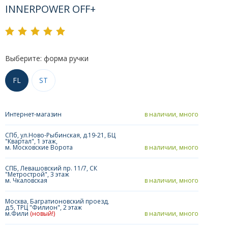
INNERPOWER OFF+
Выберите: форма ручки
FL
ST
Интернет-магазин
в наличии, много
СПб, ул.Ново-Рыбинская, д.19-21, БЦ
"Квартал", 1 этаж,
м. Московские Ворота
в наличии, много
СПБ, Левашовский пр. 11/7, СК
"Метрострой", 3 этаж
м. Чкаловская
в наличии, много
Москва, Багратионовский проезд,
д.5, ТРЦ "Филион", 2 этаж
м.Фили
(новый!)
в наличии, много