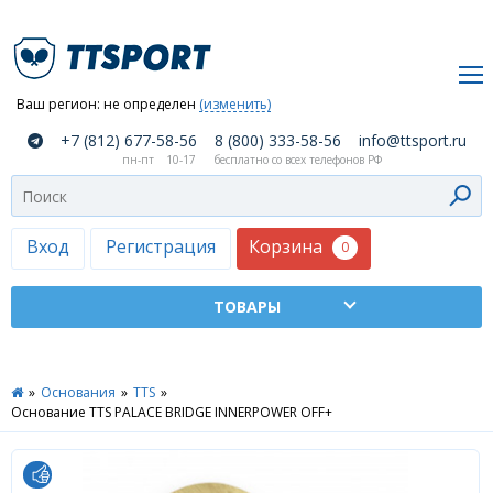
Ваш регион:
не определен
(изменить)
О
+7 (812) 677-58-56
8 (800) 333-58-56
info@ttsport.ru
компании
пн-пт
10-17
бесплатно со всех телефонов РФ
Как
сделать
заказ
Корзина
Вход
Регистрация
0
Оплата
и
доставка
ТТСПОРТ
»
Основания
»
TTS
»
Москва
Основание TTS PALACE BRIDGE INNERPOWER OFF+
Дилеры
Контакты