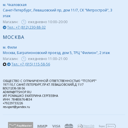
м. Чкаловская
Санкт-Петербург, Левашовский пр, дом 11/7, СК "Метрострой", 3
этаж
Магазин:
ежедневно
10:00–20:00
Тел.: +7 (812) 230-88-32
МОСКВА
м. Фили
Москва, Багратионовский проезд, дом 5, ТРЦ "Филион", 2 этаж
Магазин:
ежедневно
11:00–21:00
Тел.: +7 (915) 115-58-56
ОБЩЕСТВО С ОГРАНИЧЕННОЙ ОТВЕТСТВЕННОСТЬЮ "ТТСПОРТ"
197110,Г.САНКТ-ПЕТЕРБУРГ,ПР-КТ ЛЕВАШОВСКИЙ,Д.11/7
8(921)336-58-56
ADMIN@TTSHOP.RU
ИП РОМАШКО ЕКАТЕРИНА СЕРГЕЕВНА
ИНН: 784806764834
+79229733226
res-sport@yandex.ru