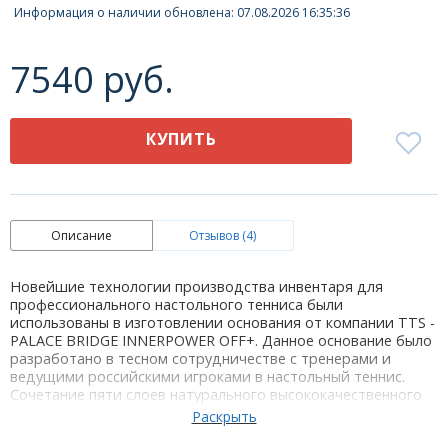
Информация о наличии обновлена: 07.08.2026 16:35:36
7540 руб.
КУПИТЬ
Описание
Отзывов (4)
Новейшие технологии производства инвентаря для
профессионального настольного тенниса были
использованы в изготовлении основания от компании TTS -
PALACE BRIDGE INNERPOWER OFF+. Данное основание было
разработано в тесном сотрудничестве с тренерами и
ведущими российскими игроками в настольный теннис.
Сочетание пяти слоев натурального высококачественного
дерева и двух слоев Arylate-Carbon, расположенных сразу
после основного слоя (InnerPower Technology), создает