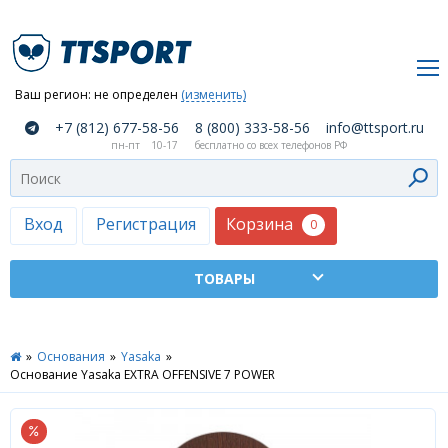
Ваш регион:
не определен
(изменить)
О
+7 (812) 677-58-56
8 (800) 333-58-56
info@ttsport.ru
компании
пн-пт
10-17
бесплатно со всех телефонов РФ
Как
сделать
заказ
Корзина
Вход
Регистрация
0
Оплата
и
доставка
ТТСПОРТ
»
Основания
»
Yasaka
»
Москва
Основание Yasaka EXTRA OFFENSIVE 7 POWER
Дилеры
Контакты