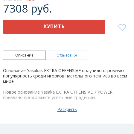
7308 руб.
КУПИТЬ
Описание
Отзывов (6)
Основание Yasakas EXTRA OFFENSIVE получило огромную
популярность среди игроков настольного тенниса во всем
мире.
Новое основание Yasaka EXTRA OFFENSIVE 7 POWER
призвано продолжить успешные традиции.
Жесткие внешние слои сочетаются с внутренними слоями
средней жесткости и тонким слоем карбона, что придает
основанию улучшенные характеристики.
Средний слой сделан из отборной древесины и обработан