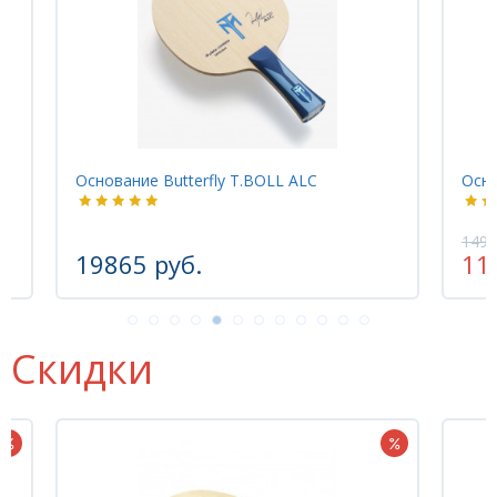
N
Основание Butterfly T.BOLL ALC
Осно
1493
19865 руб.
11
Скидки