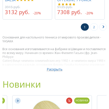
3915 руб.
9135 руб.
3132 руб.
7308 руб.
-20%
-20%
1
2
Основания для настольного тенниса от мирового производителя -
YASAKA
Все основания изготавливаются на фабрике в Швеции и поставляются
по всему миру. Начиная со времен Жан-Филипп Гасьен (фр. Jean-
Philippe
Gatien) Вице-чемпион олимпийских игр 1992 г. и чемпион мира 1993 г.
в одиночном разряде, основания фирмы Yasaka получили огромную
популярность среди игроков. На сегодняшний день представителем
фирмы также выступает всемирно известный китайский игрок MA LIN -
трёхкратный олимпийский чемпион, многократный чемпион мира и
обладатель Кубка мира. Один из самых титулованных теннисистов в
Новинки
истории.
Благодаря ему основания YASAKA стали одними из самых популярных
на китайском рынке.
КА
НОВИНКА