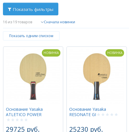
Показать фильтры
Форум
16
из 19 товаров
Каталог
Показать одним списком
НОВИНКА
НОВИНКА
Основание Yasaka
Основание Yasaka
ATLETICO POWER
RESONATE GI
29725 руб.
25230 руб.