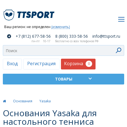
Ваш регион:
не определен
(изменить)
О
+7 (812) 677-58-56
8 (800) 333-58-56
info@ttsport.ru
компании
пн-пт
10-17
бесплатно со всех телефонов РФ
Как
сделать
заказ
Корзина
Вход
Регистрация
0
Оплата
и
доставка
ТТСПОРТ
Основания
Yasaka
Москва
Основания Yasaka для
Дилеры
настольного тенниса
Контакты