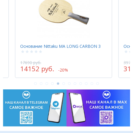
Основание Nittaku MA LONG CARBON 3
Осно
17690 руб.
3973
14152 руб.
31
-20%