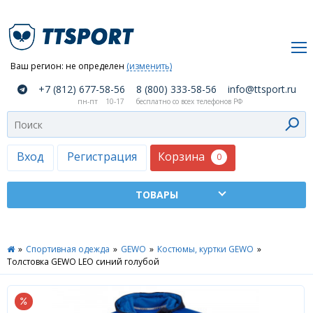
Ваш регион:
не определен
(изменить)
О
+7 (812) 677-58-56
8 (800) 333-58-56
info@ttsport.ru
компании
пн-пт
10-17
бесплатно со всех телефонов РФ
Как
сделать
заказ
Корзина
Вход
Регистрация
0
Оплата
и
доставка
ТТСПОРТ
»
Спортивная одежда
»
GEWO
»
Костюмы, куртки GEWO
»
Москва
Толстовка GEWO LEO синий голубой
Дилеры
Контакты