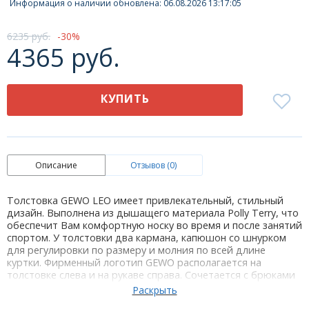
Информация о наличии обновлена: 06.08.2026 13:17:05
6235 руб.
30
4365 руб.
КУПИТЬ
Описание
Отзывов (0)
Толстовка GEWO LEO имеет привлекательный, стильный
дизайн. Выполнена из дышащего материала Polly Terry, что
обеспечит Вам комфортную носку во время и после занятий
спортом. У толстовки два кармана, капюшон со шнурком
для регулировки по размеру и молния по всей длине
куртки. Фирменный логотип GEWO располагается на
толстовке слева и на рукаве справа. Сочетается с брюками
GEWO LIFESTYLE. Спинка и перед толстовки-однотонные,
что удобно для нанесения принта.