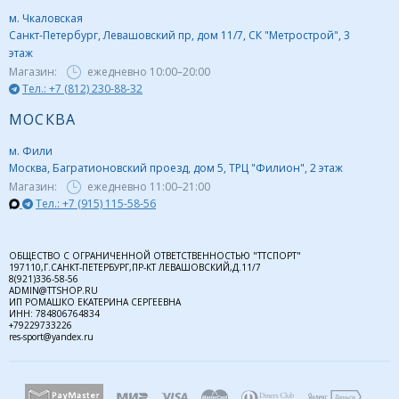
м. Чкаловская
Санкт-Петербург, Левашовский пр, дом 11/7, СК "Метрострой", 3
этаж
Магазин:
ежедневно
10:00–20:00
Тел.: +7 (812) 230-88-32
МОСКВА
м. Фили
Москва, Багратионовский проезд, дом 5, ТРЦ "Филион", 2 этаж
Магазин:
ежедневно
11:00–21:00
Тел.: +7 (915) 115-58-56
ОБЩЕСТВО С ОГРАНИЧЕННОЙ ОТВЕТСТВЕННОСТЬЮ "ТТСПОРТ"
197110,Г.САНКТ-ПЕТЕРБУРГ,ПР-КТ ЛЕВАШОВСКИЙ,Д.11/7
8(921)336-58-56
ADMIN@TTSHOP.RU
ИП РОМАШКО ЕКАТЕРИНА СЕРГЕЕВНА
ИНН: 784806764834
+79229733226
res-sport@yandex.ru