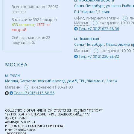
м. Московские Ворота
Санкт-Петербург, ул. Ново-Рыбинс
Всего обработано 126967
заказов.
БЦ "Квартал", 1 этаж
Офис, интернет-магазин:
пн
В магазине 5524 товаров:
Магазин
ежедневно 10:00-2
433 новинок
,
1327 со
Тел.: +7 (812) 677-58-56
скидкой
Сейчас в магазине 28
м. Чкаловская
покупателей.
Санкт-Петербург, Левашовский пр,
Магазин:
ежедневно
10:00–
Тел.: +7 (812) 230-88-32
МОСКВА
м. Фили
Москва, Багратионовский проезд, дом 5, ТРЦ "Филион", 2 этаж
Магазин:
ежедневно
11:00–21:00
Тел.: +7 (915) 115-58-56
ОБЩЕСТВО С ОГРАНИЧЕННОЙ ОТВЕТСТВЕННОСТЬЮ "ТТСПОРТ"
197110,Г.САНКТ-ПЕТЕРБУРГ,ПР-КТ ЛЕВАШОВСКИЙ,Д.11/7
8(921)336-58-56
ADMIN@TTSHOP.RU
ИП РОМАШКО ЕКАТЕРИНА СЕРГЕЕВНА
ИНН: 784806764834
+79229733226