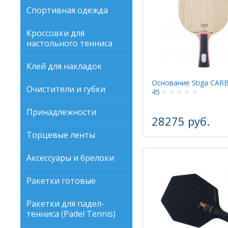
Спортивная одежда
Кроссовки для
настольного тенниса
Клей для накладок
Основание Stiga CA
Очистители и губки
45
Принадлежности
28275 руб.
Торцевые ленты
Аксессуары и брелоки
Ракетки готовые
Ракетки для падел-
тенниса (Padel Tennis)