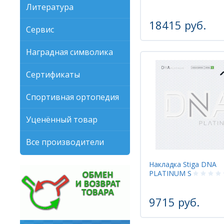
Литература
18415 руб.
Сервис
Наградная символика
Сертификаты
Спортивная ортопедия
Уценённый товар
Все производители
Накладка Stiga DNA
PLATINUM S
9715 руб.