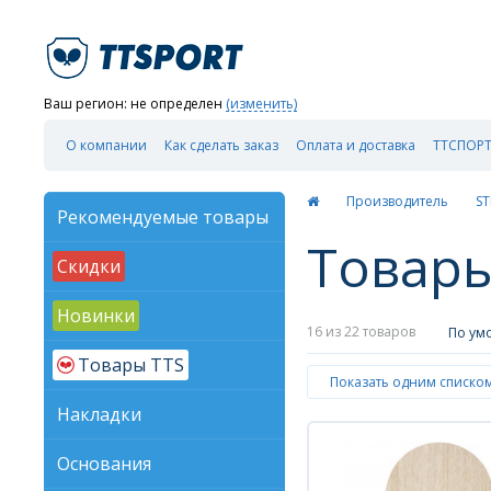
Ваш регион:
не определен
(изменить)
О компании
Как сделать заказ
Оплата и доставка
ТТСПОРТ
Производитель
ST
Рекомендуемые товары
Товары
Скидки
Новинки
16
из 22 товаров
По ум
Товары TTS
Показать одним списко
Накладки
Основания