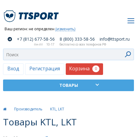
Ваш регион:
не определен
(изменить)
О
+7 (812) 677-58-56
8 (800) 333-58-56
info@ttsport.ru
компании
пн-пт
10-17
бесплатно со всех телефонов РФ
Как
сделать
заказ
Корзина
Вход
Регистрация
0
Оплата
и
доставка
ТТСПОРТ
Производитель
KTL, LKT
Москва
Товары KTL, LKT
Дилеры
Контакты