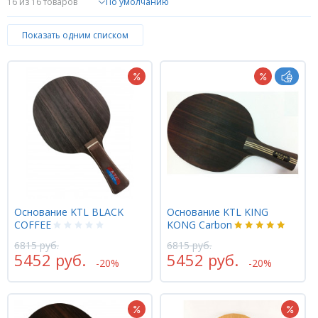
16
из 16 товаров
Форум
Показать одним списком
Каталог
Основание KTL BLACK
Основание KTL KING
COFFEE
KONG Carbon
6815 руб.
6815 руб.
5452 руб.
5452 руб.
-20%
-20%