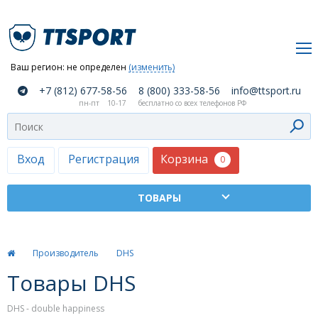
Ваш регион:
не определен
(изменить)
О
+7 (812) 677-58-56
8 (800) 333-58-56
info@ttsport.ru
компании
пн-пт
10-17
бесплатно со всех телефонов РФ
Как
сделать
заказ
Корзина
Вход
Регистрация
0
Оплата
и
доставка
ТТСПОРТ
Производитель
DHS
Москва
Товары DHS
Дилеры
DHS - double happiness
Контакты