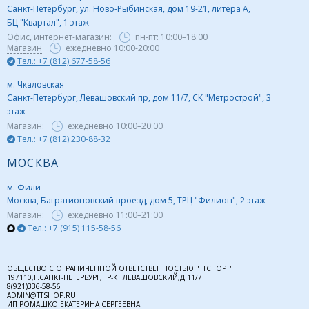
Санкт-Петербург, ул. Ново-Рыбинская, дом 19-21, литера А,
БЦ "Квартал", 1 этаж
Офис, интернет-магазин:
пн-пт:
10:00–18:00
Магазин
ежедневно 10:00-20:00
Тел.: +7 (812) 677-58-56
м. Чкаловская
Санкт-Петербург, Левашовский пр, дом 11/7, СК "Метрострой", 3
этаж
Магазин:
ежедневно
10:00–20:00
Тел.: +7 (812) 230-88-32
МОСКВА
м. Фили
Москва, Багратионовский проезд, дом 5, ТРЦ "Филион", 2 этаж
Магазин:
ежедневно
11:00–21:00
Тел.: +7 (915) 115-58-56
ОБЩЕСТВО С ОГРАНИЧЕННОЙ ОТВЕТСТВЕННОСТЬЮ "ТТСПОРТ"
197110,Г.САНКТ-ПЕТЕРБУРГ,ПР-КТ ЛЕВАШОВСКИЙ,Д.11/7
8(921)336-58-56
ADMIN@TTSHOP.RU
ИП РОМАШКО ЕКАТЕРИНА СЕРГЕЕВНА