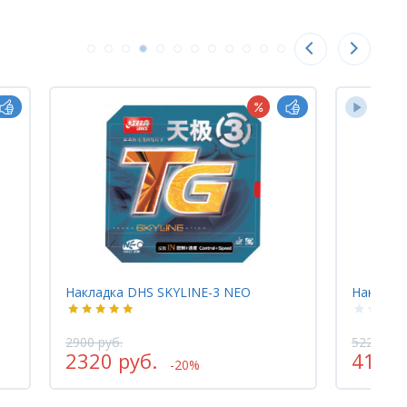
Накладка Tibhar GENIUS+OPTIMUM
Накладк
5220 руб.
2900 руб
4176 руб.
2320 
-20%