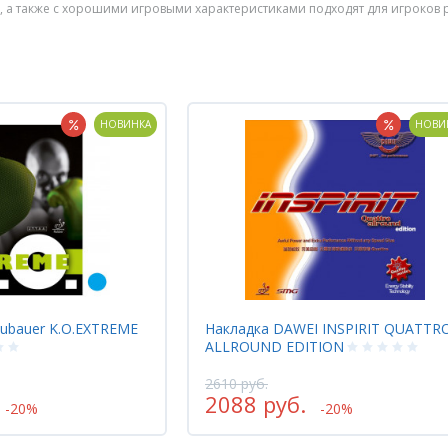
 а также с хорошими игровыми характеристиками подходят для игроков 
НОВИНКА
НОВИ
I INSPIRIT QUATTRO
Накладка Yinhe SUPER KIM
TION
1218 руб.
974 руб.
-20%
-20%