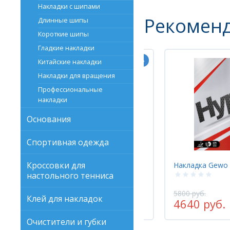
Накладки с шипами
Рекомен
Длинные шипы
Короткие шипы
Гладкие накладки
Китайские накладки
Накладки для вращения
Профессиональные
накладки
Основания
Спортивная одежда
Кроссовки для
Накладка Gewo HYPE EL PRO 42,5
Накладка Victas
настольного тенниса
5800 руб.
6670 руб.
Клей для накладок
4640 руб.
5336 руб.
-20%
Очистители и губки