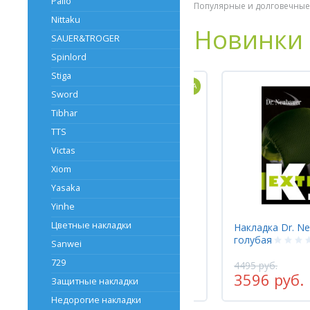
Palio
Популярные и долговечные,
Nittaku
Новинки
SAUER&TROGER
Spinlord
Stiga
НОВИНКА
Sword
Tibhar
TTS
Victas
Xiom
Yasaka
Yinhe
Цветные накладки
Накладка Dr. Neubauer K.O.EXTREME
Накладка DAWE
голубая
ALLROUND EDI
Sanwei
729
4495 руб.
2610 руб.
3596 руб.
2088 руб.
Защитные накладки
-20%
Недорогие накладки