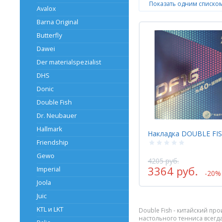
Показать одним списко
Avalox
Barna Original
Butterfly
Dawei
Der materialspezialist
DHS
Donic
Double Fish
Dr. Neubauer
Hallmark
Накладка DOUBLE FI
Friendship
Gewo
4205 руб.
3364 руб.
Imperial
-20%
Joola
Juic
KTL и LKT
Double Fish - китайский п
настольного тенниса всегд