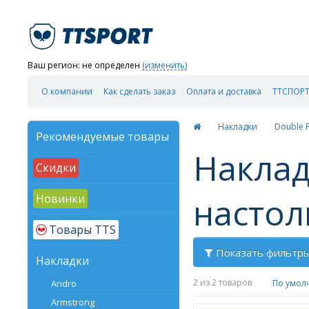
Ваш регион:
не определен
(изменить)
О компании
Как сделать заказ
Оплата и доставка
ТТСПОРТ
Накладки
Double F
Рекомендуемые товары
Наклад
Скидки
настол
Новинки
Товары TTS
Показать фильтр
Накладки
2
из 2 товаров
По умол
Andro
Armstrong