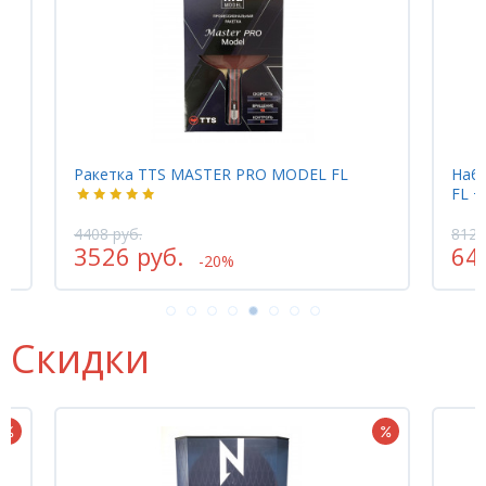
Ракетка TTS MASTER PRO MODEL FL
Наб
FL +
4408 руб.
8120
3526 руб.
64
-20%
Скидки