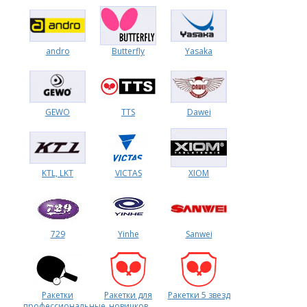
Форум
andro
Butterfly
Yasaka
Каталог
GEWO
TTS
Dawei
KTL, LKT
VICTAS
XIOM
729
Yinhe
Sanwei
Ракетки
Ракетки для
Ракетки 5 звезд
профессиональные
новичков