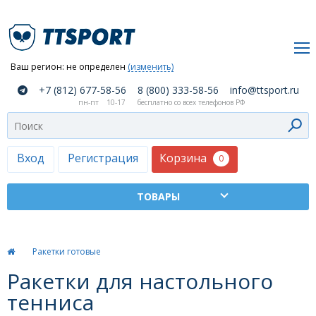
Ваш регион:
не определен
(изменить)
О
+7 (812) 677-58-56
8 (800) 333-58-56
info@ttsport.ru
компании
пн-пт
10-17
бесплатно со всех телефонов РФ
Как
сделать
заказ
Корзина
Вход
Регистрация
0
Оплата
и
доставка
ТТСПОРТ
Ракетки готовые
Москва
Ракетки для настольного
Дилеры
тенниса
Контакты