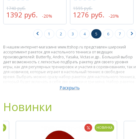
1740 руб.
1595 руб.
1392 руб.
1276 руб.
-20%
-20%
1
2
3
4
5
6
7
В нашем интернет-магазине www.ttshop.ru представлен широкий
ассортимент ракеток для настольного тенниса от ведущих
производителей: Butterfly, Andro, Yasaka, Victas и др.. Большой выбор
дает возможность с легкостью подбрать ракетку для своего уровня
игры, как для регулярных тренировок и участия в соревнованиях, так и
для новичков, которые играют в настольный теннис в свободное
время. Выбрать можно сразу набор ракеток для настольного тенниса,
который будет включать в себя две ракетки и три мяча. Набор ракеток
для настольного тенниса будет отличным подарком для любителей
играть в эту замечательную игру.
Готовые ракетки для настольного тенниса собираются
непосредственно на заводах компаний-производителей. На
Новинки
основания наклеиваются накладки черного и красного цвета, а
завершает эту сборку торцевая лента, защищающая само основание и
накладки от возможных повреждений, если Вы случайно заденете
край стола ракеткой при тренировочном и соревновательном
процессах. Можно выделить существенный плюс в собранных
КА
НОВИНКА
ракетках, который заключается в том, что цена их относительно
невысокая и при выборе нет необходимости вникать в игровые