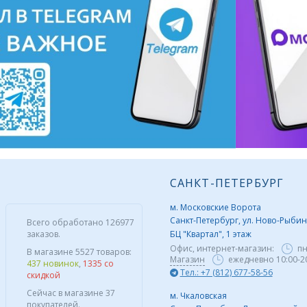
САНКТ-ПЕТЕРБУРГ
м. Московские Ворота
Санкт-Петербург, ул. Ново-Рыбинс
Всего обработано 126977
заказов.
БЦ "Квартал", 1 этаж
Офис, интернет-магазин:
пн
В магазине 5527 товаров:
Магазин
ежедневно 10:00-2
437 новинок
,
1335 со
Тел.: +7 (812) 677-58-56
скидкой
Сейчас в магазине 37
м. Чкаловская
покупателей.