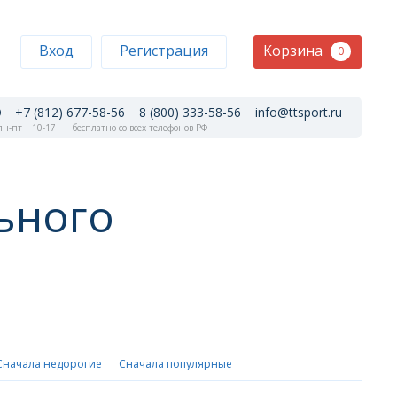
Корзина
Вход
Регистрация
0
+7 (812) 677-58-56
8 (800) 333-58-56
info@ttsport.ru
н-пт
10-17
бесплатно со всех телефонов РФ
льного
Сначала недорогие
Сначала популярные