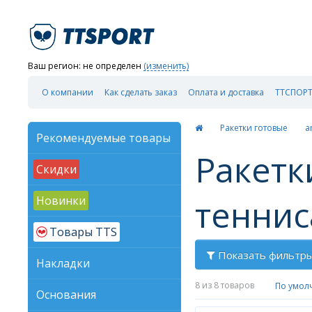
Ваш регион:
не определен
(изменить)
О компании
Как сделать заказ
Оплата и доставка
ТТСПОРТ
Ракетки готовые
a
Рекомендуемые товары
Ракетк
Скидки
теннис
Новинки
Товары TTS
Показать фильтр
Накладки
8
из 8 товаров
По умол
Основания