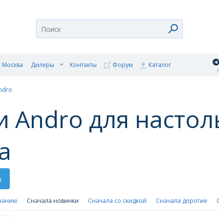
 Москва
Дилеры
Контакты
Форум
Каталог
п
ndro
и Andro для насто
а
ы
чанию
Сначала новинки
Сначала со скидкой
Сначала дорогие