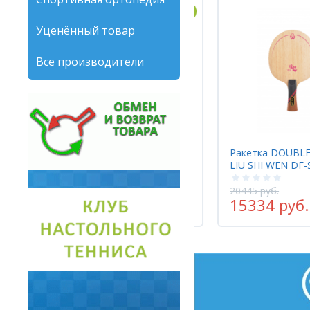
Уценённый товар
Все производители
Ракетка DOUBLE FISH (DOUBLE FISH
Ракетка Gewo 
LIU SHI WEN DF-S2 + Yinhe MARS II)
PRO FL
20445 руб.
12325 руб.
15334 руб.
9860 руб.
-25%