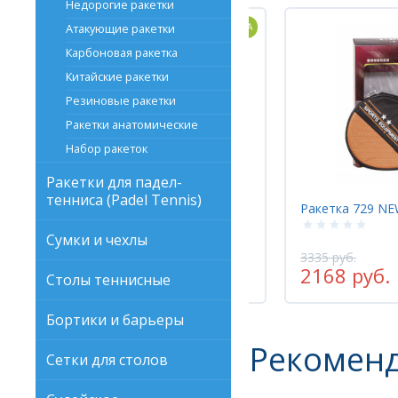
Недорогие ракетки
НОВИНКА
Атакующие ракетки
Карбоновая ракетка
Китайские ракетки
Резиновые ракетки
Ракетки анатомические
Набор ракеток
Ракетки для падел-
тенниса (Padel Tennis)
Ракетка 729 NEW RACKET 2 STAR FL
Ракетка Yinhe 0
Сумки и чехлы
3335 руб.
3190 руб.
2168 руб.
2552 руб.
Столы теннисные
-35%
Бортики и барьеры
Рекомен
Сетки для столов