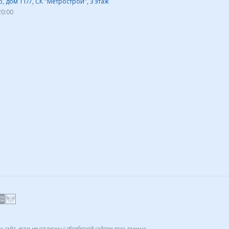
 дом 11/7, СК "Метрострой", 3 этаж
20:00
 сайт, если не согласны с обработкой сайтом этих данных.