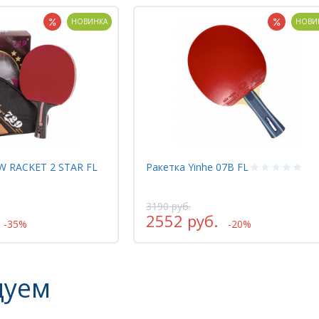
НОВИНКА
НОВИ
7B FL
Ракетка TTS (TTS ЗМЕЙ ГОРЫНЫЧ 
+ TTS SOLIS 500 SOFT + TTS SOLIS
500 SOFT)
9889 руб.
8900 руб.
-20%
-10%
дуем