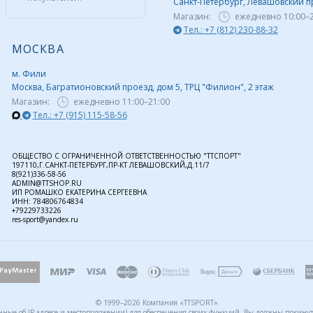
Санкт-Петербург, Левашовский пр,
Магазин:
ежедневно
10:00–
Тел.: +7 (812) 230-88-32
МОСКВА
м. Фили
Москва, Багратионовский проезд, дом 5, ТРЦ "Филион", 2 этаж
Магазин:
ежедневно
11:00–21:00
Тел.: +7 (915) 115-58-56
ОБЩЕСТВО С ОГРАНИЧЕННОЙ ОТВЕТСТВЕННОСТЬЮ "ТТСПОРТ"
197110,Г.САНКТ-ПЕТЕРБУРГ,ПР-КТ ЛЕВАШОВСКИЙ,Д.11/7
8(921)336-58-56
ADMIN@TTSHOP.RU
ИП РОМАШКО ЕКАТЕРИНА СЕРГЕЕВНА
ИНН: 784806764834
+79229733226
res-sport@yandex.ru
© 1999–2026 Компания «TTSPORT»
анные об IP-адресе и местоположении) для обеспечения своих функций. Вы должны покинуть