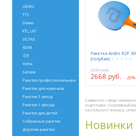
GEWO
TTS
Dawei
KTL, LKT
VICTAS
XIOM
Ракетка Andro R2P 30
729
(голубая)
Yinhe
3335 руб.
Sanwei
2668 руб.
-20%
Ракетки профессиональные
Ракетки для новичков
Ракетки 5 звезд
Совместно с вице-чемпионо
Ракетки 1 звезда
подготовки. Спортивный маг
настольного тенниса, сетки
Ракетки для детей
Новинки
Собранные ракетки
Дорогие ракетки