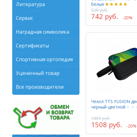
Литература
белые
928 руб.
742 руб.
Сервис
-20%
Наградная символика
Сертификаты
Спортивная ортопедия
Уценённый товар
Все производители
Чехол TTS FUSION дв
черный-цветной
1885 руб.
1508 руб.
-20%