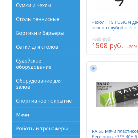
Сумки и чехлы
Столы теннисные
Чехол TTS FUSION дв
черно-голубой
Бортики и барьеры
1885 руб.
1508 руб.
Сетки для столов
-20%
Судейское
оборудование
Оборудование для
залов
Спортивное покрытие
Мячи
Роботы и тренажеры
RAISE Мячи пластико
бесшовные *** 40+ 6