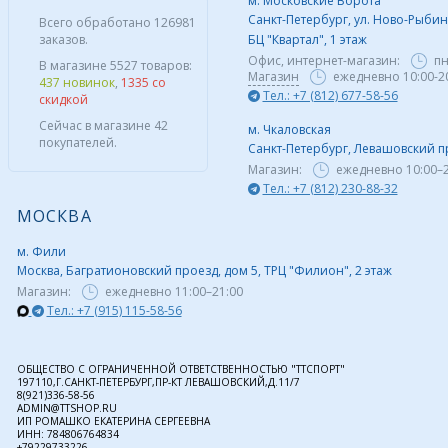
м. Московские Ворота
Санкт-Петербург, ул. Ново-Рыбинс
Всего обработано 126981
заказов.
БЦ "Квартал", 1 этаж
Офис, интернет-магазин:
пн
В магазине 5527 товаров:
Магазин
ежедневно 10:00-2
437 новинок
,
1335 со
Тел.: +7 (812) 677-58-56
скидкой
Сейчас в магазине 42
м. Чкаловская
покупателей.
Санкт-Петербург, Левашовский пр,
Магазин:
ежедневно
10:00–
Тел.: +7 (812) 230-88-32
МОСКВА
м. Фили
Москва, Багратионовский проезд, дом 5, ТРЦ "Филион", 2 этаж
Магазин:
ежедневно
11:00–21:00
Тел.: +7 (915) 115-58-56
ОБЩЕСТВО С ОГРАНИЧЕННОЙ ОТВЕТСТВЕННОСТЬЮ "ТТСПОРТ"
197110,Г.САНКТ-ПЕТЕРБУРГ,ПР-КТ ЛЕВАШОВСКИЙ,Д.11/7
8(921)336-58-56
ADMIN@TTSHOP.RU
ИП РОМАШКО ЕКАТЕРИНА СЕРГЕЕВНА
ИНН: 784806764834
+79229733226