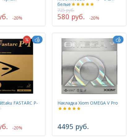
белые
725 руб.
уб.
580 руб.
-20%
-20%
ittaku FASTARC P-
Накладка Xiom OMEGA V Pro
уб.
4495 руб.
-20%