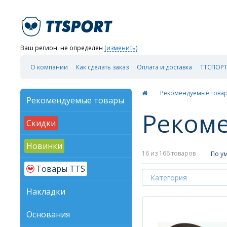
Ваш регион:
не определен
(изменить)
О компании
Как сделать заказ
Оплата и доставка
ТТСПОРТ
Рекомендуемые това
Рекомендуемые товары
Реком
Скидки
Новинки
16
из 166 товаров
По у
Товары TTS
Накладки
Основания