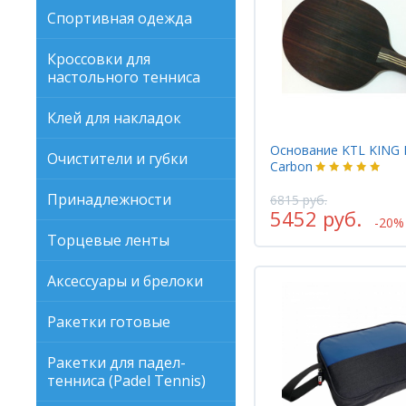
Спортивная одежда
Кроссовки для
настольного тенниса
Клей для накладок
Основание KTL KING
Очистители и губки
Carbon
Принадлежности
6815 руб.
5452 руб.
-20%
Торцевые ленты
Аксессуары и брелоки
Ракетки готовые
Ракетки для падел-
тенниса (Padel Tennis)