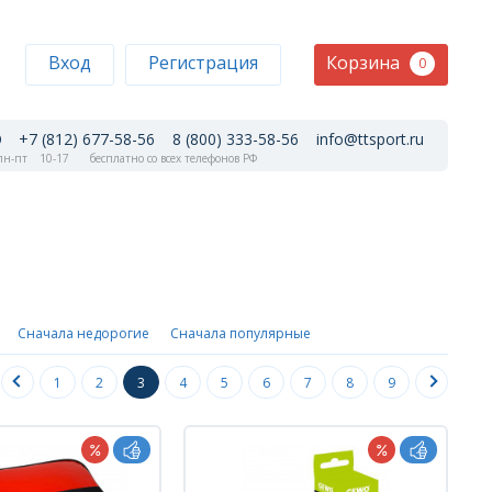
Корзина
Вход
Регистрация
0
+7 (812) 677-58-56
8 (800) 333-58-56
info@ttsport.ru
н-пт
10-17
бесплатно со всех телефонов РФ
Сначала недорогие
Сначала популярные
1
2
3
4
5
6
7
8
9