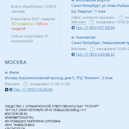
м. Московские Ворота
Санкт-Петербург, ул. Ново-Рыбинс
Всего обработано 126972
заказов.
БЦ "Квартал", 1 этаж
Офис, интернет-магазин:
пн
В магазине 5527 товаров:
Магазин
ежедневно 10:00-2
437 новинок
,
1335 со
Тел.: +7 (812) 677-58-56
скидкой
Сейчас в магазине 37
м. Чкаловская
покупателей.
Санкт-Петербург, Левашовский пр,
Магазин:
ежедневно
10:00–
Тел.: +7 (812) 230-88-32
МОСКВА
м. Фили
Москва, Багратионовский проезд, дом 5, ТРЦ "Филион", 2 этаж
Магазин:
ежедневно
11:00–21:00
Тел.: +7 (915) 115-58-56
ОБЩЕСТВО С ОГРАНИЧЕННОЙ ОТВЕТСТВЕННОСТЬЮ "ТТСПОРТ"
197110,Г.САНКТ-ПЕТЕРБУРГ,ПР-КТ ЛЕВАШОВСКИЙ,Д.11/7
8(921)336-58-56
ADMIN@TTSHOP.RU
ИП РОМАШКО ЕКАТЕРИНА СЕРГЕЕВНА
ИНН: 784806764834
+79229733226