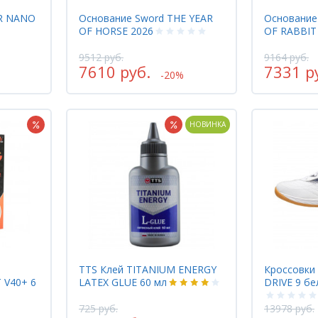
AR NANO
Основание Sword THE YEAR
Основание
OF HORSE 2026
OF RABBIT
9512 руб.
9164 руб.
7610 руб.
7331 р
-20%
НОВИНКА
TTS Клей TITANIUM ENERGY
Кроссовки
 V40+ 6
LATEX GLUE 60 мл
DRIVE 9 бе
725 руб.
13978 руб.