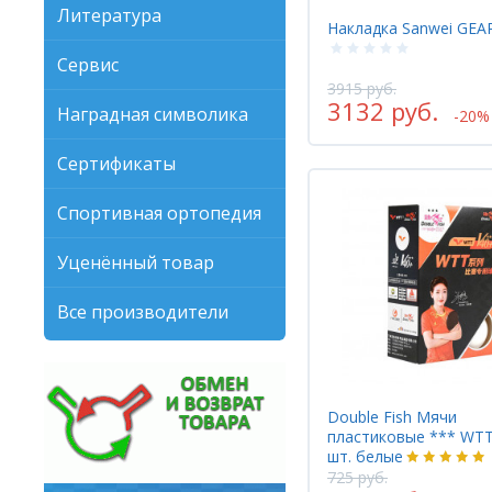
Литература
Накладка Sanwei GE
Сервис
3915 руб.
3132 руб.
Наградная символика
-20%
Сертификаты
Спортивная ортопедия
Уценённый товар
Все производители
Double Fish Мячи
пластиковые *** WTT
шт. белые
725 руб.