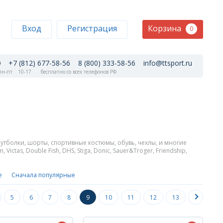
Корзина
Вход
Регистрация
0
+7 (812) 677-58-56
8 (800) 333-58-56
info@ttsport.ru
н-пт
10-17
бесплатно со всех телефонов РФ
утболки, шорты, спортивные костюмы, обувь, чехлы, и многие
 Victas, Double Fish, DHS, Stiga, Donic, Sauer&Troger, Friendship,
е
Сначала популярные
5
6
7
8
9
10
11
12
13