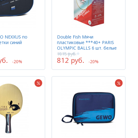
O NEXXUS по
Double Fish Мячи
етки синий
пластиковые ***40+ PARIS
OLYMPIC BALLS 6 шт. белые
1015 руб.
уб.
812 руб.
-20%
-20%