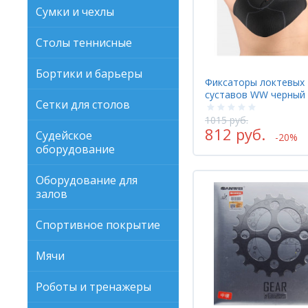
Сумки и чехлы
Столы теннисные
Бортики и барьеры
Фиксаторы локтевых
суставов WW черный
Сетки для столов
1015 руб.
812 руб.
Судейское
-20%
оборудование
Оборудование для
залов
Спортивное покрытие
Мячи
Роботы и тренажеры