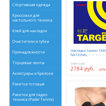
Спортивная одежда
Кроссовки для
настольного тенниса
Клей для накладок
Очистители и губки
Накладка Sanwei TAR
Принадлежности
NATIONAL
Торцевые ленты
3480 руб.
2784 руб.
-20%
Аксессуары и брелоки
Ракетки готовые
Ракетки для падел-
тенниса (Padel Tennis)