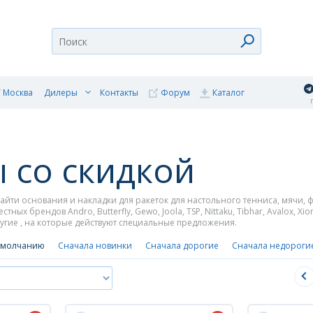
 Москва
Дилеры
Контакты
Форум
Каталог
п
 со скидкой
йти основания и накладки для ракеток для настольного тенниса, мячи, ф
ных брендов Andro, Butterfly, Gewo, Joola, TSP, Nittaku, Tibhar, Avalox, Xiom,
 другие , на которые действуют специальные предложения.
умолчанию
Сначала новинки
Сначала дорогие
Сначала недороги