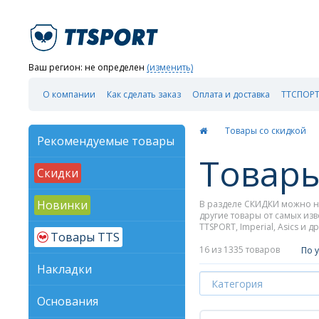
Ваш регион:
не определен
(изменить)
О компании
Как сделать заказ
Оплата и доставка
ТТСПОРТ
Товары со скидкой
Рекомендуемые товары
Товары
Скидки
Новинки
В разделе СКИДКИ можно на
другие товары от самых извест
TTSPORT, Imperial, Asics и
Товары TTS
16
из 1335 товаров
По 
Накладки
Основания