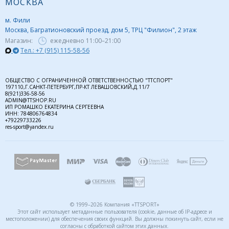
МОСКВА
м. Фили
Москва, Багратионовский проезд, дом 5, ТРЦ "Филион", 2 этаж
Магазин:
ежедневно
11:00–21:00
Тел.: +7 (915) 115-58-56
ОБЩЕСТВО С ОГРАНИЧЕННОЙ ОТВЕТСТВЕННОСТЬЮ "ТТСПОРТ"
197110,Г.САНКТ-ПЕТЕРБУРГ,ПР-КТ ЛЕВАШОВСКИЙ,Д.11/7
8(921)336-58-56
ADMIN@TTSHOP.RU
ИП РОМАШКО ЕКАТЕРИНА СЕРГЕЕВНА
ИНН: 784806764834
+79229733226
res-sport@yandex.ru
© 1999–2026 Компания «TTSPORT»
Этот сайт использует метаданные пользователя (cookie, данные об IP-адресе и
местоположении) для обеспечения своих функций. Вы должны покинуть сайт, если не
согласны с обработкой сайтом этих данных.