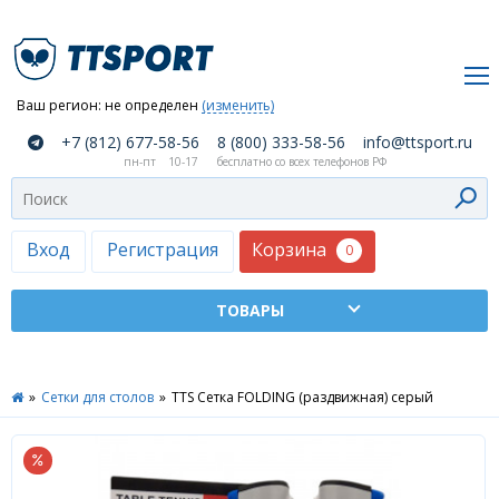
Ваш регион:
не определен
(изменить)
О
+7 (812) 677-58-56
8 (800) 333-58-56
info@ttsport.ru
компании
пн-пт
10-17
бесплатно со всех телефонов РФ
Как
сделать
заказ
Корзина
Вход
Регистрация
0
Оплата
и
доставка
ТТСПОРТ
»
Сетки для столов
»
TTS Сетка FOLDING (раздвижная) серый
Москва
Дилеры
Контакты