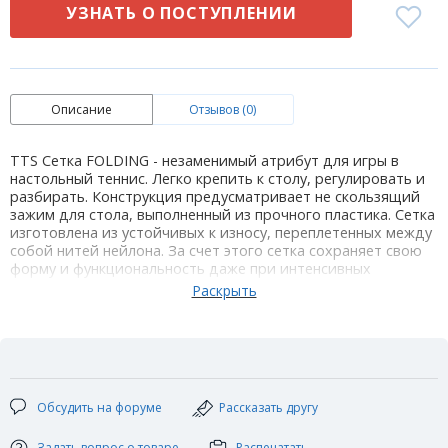
УЗНАТЬ О ПОСТУПЛЕНИИ
Описание
Отзывов (0)
TTS Сетка FOLDING - незаменимый атрибут для игры в
настольный теннис. Легко крепить к столу, регулировать и
разбирать. Конструкция предусматривает не скользящий
зажим для стола, выполненный из прочного пластика. Сетка
изготовлена из устойчивых к износу, переплетенных между
собой нитей нейлона. За счет этого сетка сохраняет свою
форму и функциональность даже при интенсивных
нагрузках.
Материал конструкции: пластик
Цвет конструкции крепления: серый
Материал полотна: 100% Нейлон
Размер сетки: 160 х 14 см
Цвет полотна: черный
Обсудить на форуме
Рассказать другу
Задать вопрос о товаре
Распечатать