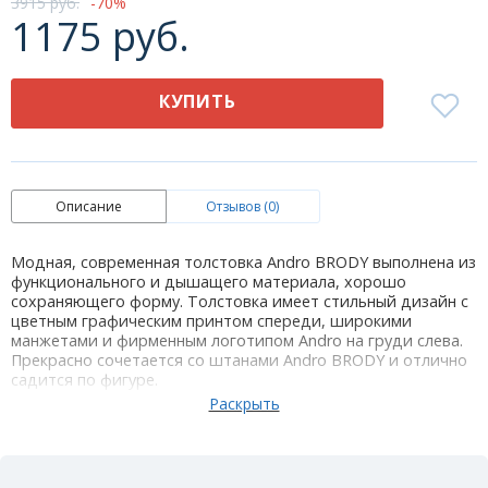
3915 руб.
70
1175 руб.
КУПИТЬ
Описание
Отзывов (0)
Модная, современная толстовка Andro BRODY выполнена из
функционального и дышащего материала, хорошо
сохраняющего форму. Толстовка имеет стильный дизайн с
цветным графическим принтом спереди, широкими
манжетами и фирменным логотипом Andro на груди слева.
Прекрасно сочетается со штанами Andro BRODY и отлично
садится по фигуре.
Материал: 80% полиэстер и 20% хлопок
Размер: L, XL, 2XL
Цвет: серый синий