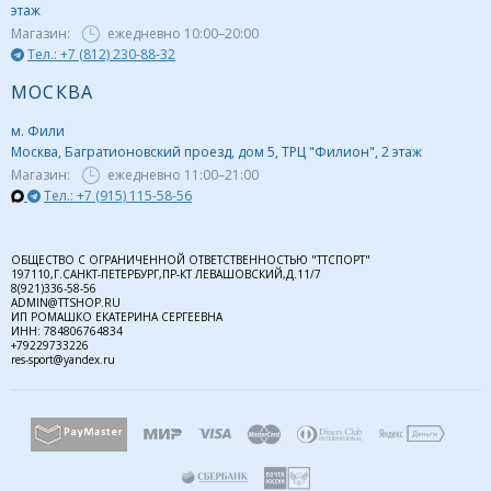
этаж
Магазин:
ежедневно
10:00–20:00
Тел.: +7 (812) 230-88-32
МОСКВА
м. Фили
Москва, Багратионовский проезд, дом 5, ТРЦ "Филион", 2 этаж
Магазин:
ежедневно
11:00–21:00
Тел.: +7 (915) 115-58-56
ОБЩЕСТВО С ОГРАНИЧЕННОЙ ОТВЕТСТВЕННОСТЬЮ "ТТСПОРТ"
197110,Г.САНКТ-ПЕТЕРБУРГ,ПР-КТ ЛЕВАШОВСКИЙ,Д.11/7
8(921)336-58-56
ADMIN@TTSHOP.RU
ИП РОМАШКО ЕКАТЕРИНА СЕРГЕЕВНА
ИНН: 784806764834
+79229733226
res-sport@yandex.ru