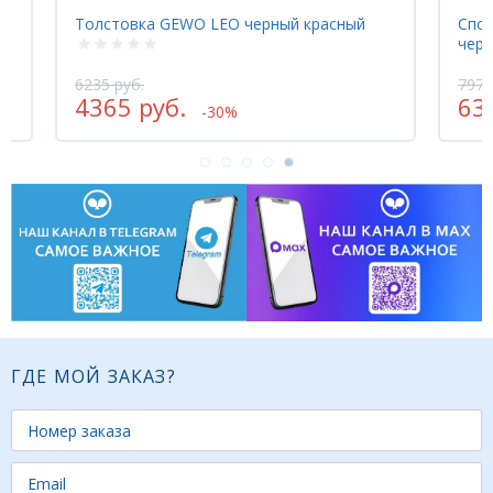
ий
Толстовка GEWO LEO черный красный
Спор
черн
6235 руб.
7975
4365 руб.
63
-30%
ГДЕ МОЙ ЗАКАЗ?