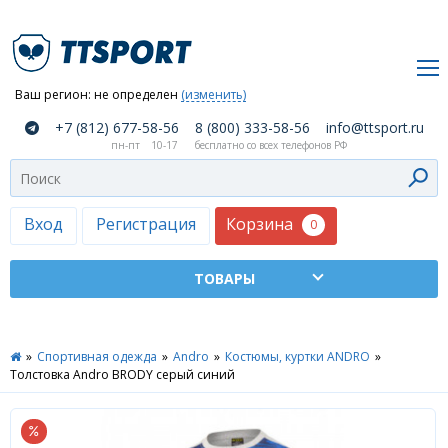
Ваш регион:
не определен
(изменить)
О
+7 (812) 677-58-56
8 (800) 333-58-56
info@ttsport.ru
компании
пн-пт
10-17
бесплатно со всех телефонов РФ
Как
сделать
заказ
Корзина
Вход
Регистрация
0
Оплата
и
доставка
ТТСПОРТ
»
Спортивная одежда
»
Andro
»
Костюмы, куртки ANDRO
»
Москва
Толстовка Andro BRODY серый синий
Дилеры
Контакты