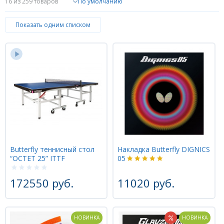
16
из 259 товаров
Форум
Показать одним списком
Каталог
Butterfly теннисный стол
Накладка Butterfly DIGNICS
“OCTET 25” ITTF
05
172550 руб.
11020 руб.
НОВИНКА
НОВИНКА