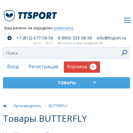
Ваш регион:
не определен
(изменить)
О
+7 (812) 677-58-56
8 (800) 333-58-56
info@ttsport.ru
компании
пн-пт
10-17
бесплатно со всех телефонов РФ
Как
сделать
заказ
Корзина
Вход
Регистрация
0
Оплата
и
доставка
ТТСПОРТ
Производитель
BUTTERFLY
Москва
Товары BUTTERFLY
Дилеры
Контакты