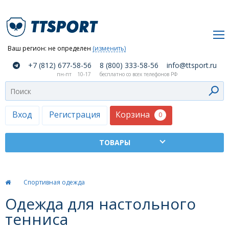
Ваш регион:
не определен
(изменить)
О
+7 (812) 677-58-56
8 (800) 333-58-56
info@ttsport.ru
компании
пн-пт
10-17
бесплатно со всех телефонов РФ
Как
сделать
заказ
Корзина
Вход
Регистрация
0
Оплата
и
доставка
ТТСПОРТ
Спортивная одежда
Москва
Одежда для настольного
Дилеры
тенниса
Контакты