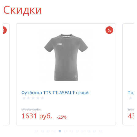
Скидки
Футболка TTS TT-ASFALT серый
Толс
2175 руб.
6670
1631 руб.
43
-25%