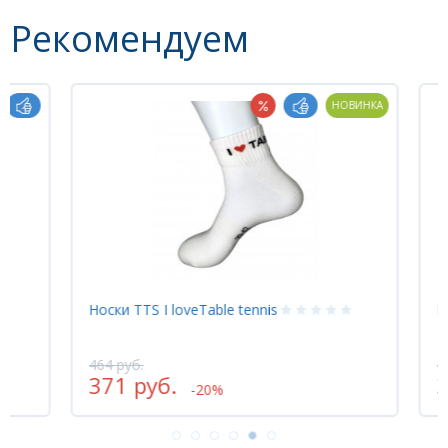
Рекомендуем
НОВИНКА
Носки TTS I loveTable tennis
Носк
464 руб.
464 
371 руб.
37
-20%