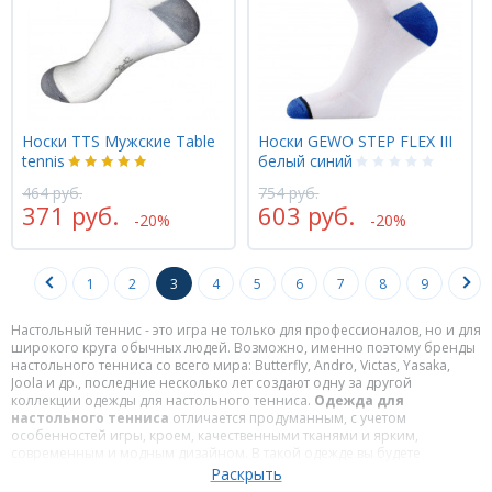
Носки TTS Мужские Table
Носки GEWO STEP FLEX III
tennis
белый синий
464 руб.
754 руб.
371 руб.
603 руб.
-20%
-20%
1
2
3
4
5
6
7
8
9
Настольный теннис - это игра не только для профессионалов, но и для
широкого круга обычных людей. Возможно, именно поэтому бренды
настольного тенниса со всего мира: Butterfly, Andro, Victas, Yasaka,
Joola и др., последние несколько лет создают одну за другой
коллекции одежды для настольного тенниса.
Одежда для
настольного тенниса
отличается продуманным, с учетом
особенностей игры, кроем, качественными тканями и ярким,
современным и модным дизайном. В такой одежде вы будете
чувствовать себя комфортно во время игры. В интернет-магазине
www.ttshop.ru представлена обширная коллекция спортивной одежды