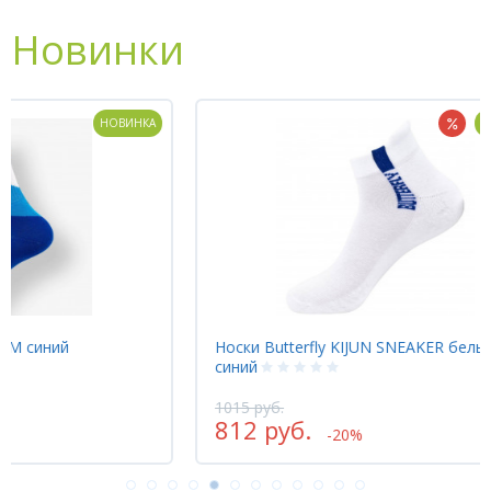
для настольного тенниса.
Новинки
КА
НОВИНКА
Носки Butterfly KIJUN SNEAKER белый
Носк
синий
1015 руб.
464 
812 руб.
37
-20%