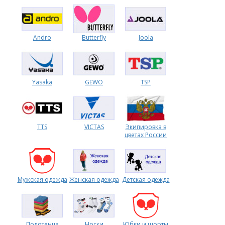
Форум
Andro
Butterfly
Joola
Каталог
Yasaka
GEWO
TSP
TTS
VICTAS
Экипировка в
цветах России
Мужская одежда
Женская одежда
Детская одежда
Полотенца
Носки
Юбки и шорты