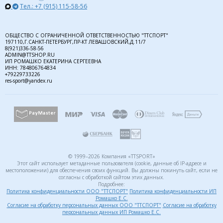
Тел.: +7 (915) 115-58-56
ОБЩЕСТВО С ОГРАНИЧЕННОЙ ОТВЕТСТВЕННОСТЬЮ "ТТСПОРТ"
197110,Г.САНКТ-ПЕТЕРБУРГ,ПР-КТ ЛЕВАШОВСКИЙ,Д.11/7
8(921)336-58-56
ADMIN@TTSHOP.RU
ИП РОМАШКО ЕКАТЕРИНА СЕРГЕЕВНА
ИНН: 784806764834
+79229733226
res-sport@yandex.ru
© 1999–2026 Компания «TTSPORT»
Этот сайт использует метаданные пользователя (cookie, данные об IP-адресе и
местоположении) для обеспечения своих функций. Вы должны покинуть сайт, если не
согласны с обработкой сайтом этих данных.
Подробнее:
Политика конфиденциальности ООО "ТТСПОРТ"
Политика конфиденциальности ИП
Ромашко Е.С.
Согласие на обработку персональных данных ООО "ТТСПОРТ"
Согласие на обработку
персональных данных ИП Ромашко Е.С.