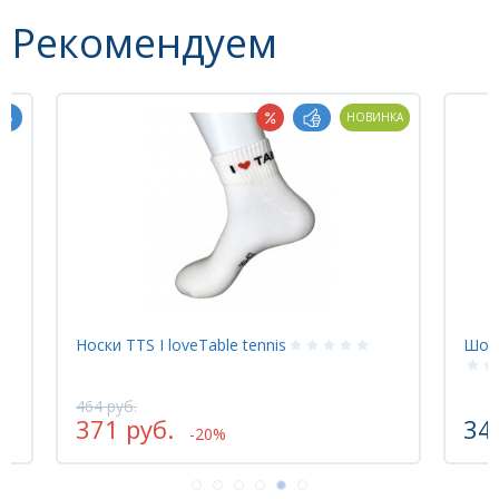
Рекомендуем
НОВИНКА
Носки TTS I loveTable tennis
Шор
464 руб.
371 руб.
34
-20%