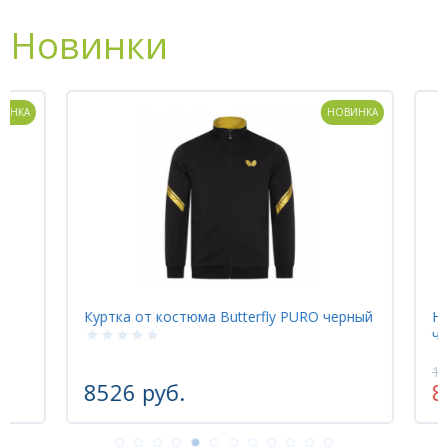
для настольного тенниса.
Новинки
КА
НОВИНКА
Куртка от костюма Butterfly PURO черный
Носк
чер
1015
8526 руб.
81