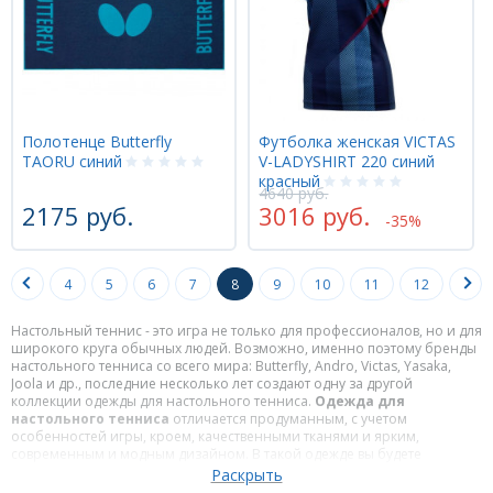
Полотенце Butterfly
Футболка женская VICTAS
TAORU синий
V-LADYSHIRT 220 синий
красный
4640 руб.
2175 руб.
3016 руб.
-35%
4
5
6
7
8
9
10
11
12
Настольный теннис - это игра не только для профессионалов, но и для
широкого круга обычных людей. Возможно, именно поэтому бренды
настольного тенниса со всего мира: Butterfly, Andro, Victas, Yasaka,
Joola и др., последние несколько лет создают одну за другой
коллекции одежды для настольного тенниса.
Одежда для
настольного тенниса
отличается продуманным, с учетом
особенностей игры, кроем, качественными тканями и ярким,
современным и модным дизайном. В такой одежде вы будете
чувствовать себя комфортно во время игры. В интернет-магазине
www.ttshop.ru представлена обширная коллекция спортивной одежды