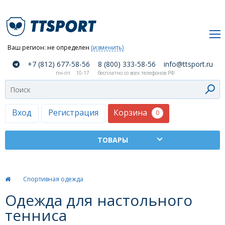
Ваш регион:
не определен
(изменить)
О
+7 (812) 677-58-56
8 (800) 333-58-56
info@ttsport.ru
компании
пн-пт
10-17
бесплатно со всех телефонов РФ
Как
сделать
заказ
Корзина
Вход
Регистрация
0
Оплата
и
доставка
ТТСПОРТ
Спортивная одежда
Москва
Одежда для настольного
Дилеры
тенниса
Контакты