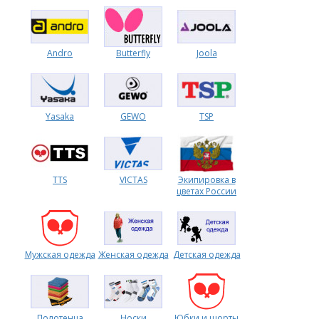
Форум
Andro
Butterfly
Joola
Каталог
Yasaka
GEWO
TSP
TTS
VICTAS
Экипировка в
цветах России
Мужская одежда
Женская одежда
Детская одежда
Полотенца
Носки
Юбки и шорты