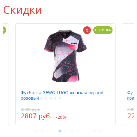
Скидки
КА
НОВИНКА
й
Футболка GEWO LUGO женская черный
Футб
розовый
крас
3509 руб.
3480
2807 руб.
22
-20%