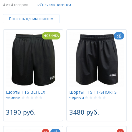
4
из 4 товаров
Форум
Показать одним списком
Каталог
НОВИНКА
Шорты TTS BEFLEX
Шорты TTS TT-SHORTS
черный
черный
3190 руб.
3480 руб.