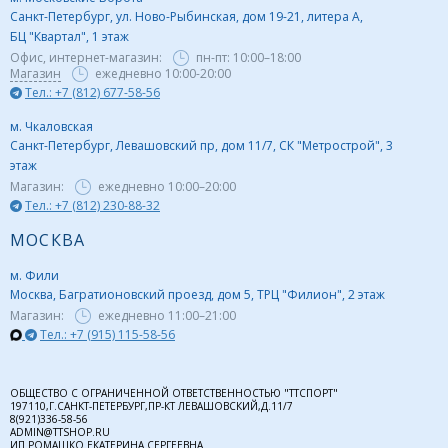
Санкт-Петербург, ул. Ново-Рыбинская, дом 19-21, литера А,
БЦ "Квартал", 1 этаж
Офис, интернет-магазин:
пн-пт:
10:00–18:00
Магазин
ежедневно 10:00-20:00
Тел.: +7 (812) 677-58-56
м. Чкаловская
Санкт-Петербург, Левашовский пр, дом 11/7, СК "Метрострой", 3
этаж
Магазин:
ежедневно
10:00–20:00
Тел.: +7 (812) 230-88-32
МОСКВА
м. Фили
Москва, Багратионовский проезд, дом 5, ТРЦ "Филион", 2 этаж
Магазин:
ежедневно
11:00–21:00
Тел.: +7 (915) 115-58-56
ОБЩЕСТВО С ОГРАНИЧЕННОЙ ОТВЕТСТВЕННОСТЬЮ "ТТСПОРТ"
197110,Г.САНКТ-ПЕТЕРБУРГ,ПР-КТ ЛЕВАШОВСКИЙ,Д.11/7
8(921)336-58-56
ADMIN@TTSHOP.RU
ИП РОМАШКО ЕКАТЕРИНА СЕРГЕЕВНА