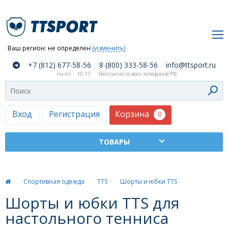
Ваш регион:
не определен
(изменить)
О
+7 (812) 677-58-56
8 (800) 333-58-56
info@ttsport.ru
компании
пн-пт
10-17
бесплатно со всех телефонов РФ
Как
сделать
заказ
Корзина
Вход
Регистрация
0
Оплата
и
доставка
ТТСПОРТ
Спортивная одежда
TTS
Шорты и юбки TTS
Москва
Шорты и юбки TTS для
Дилеры
настольного тенниса
Контакты