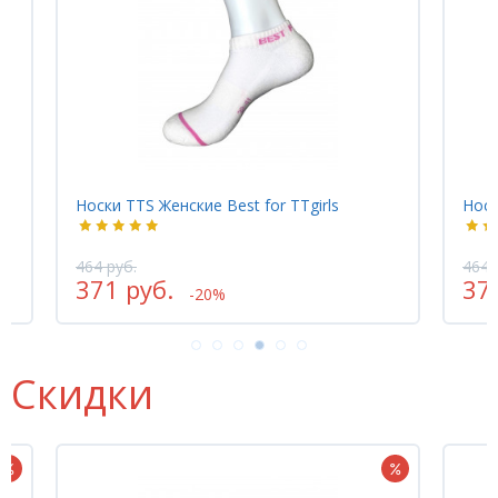
Носки TTS Женские Best for TTgirls
Носк
464 руб.
464 
371 руб.
37
-20%
Скидки