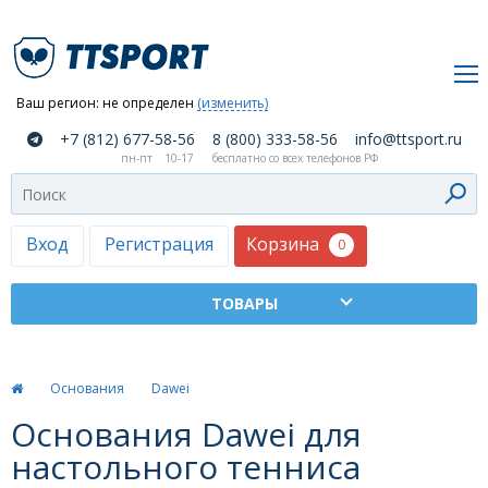
Ваш регион:
не определен
(изменить)
О
+7 (812) 677-58-56
8 (800) 333-58-56
info@ttsport.ru
компании
пн-пт
10-17
бесплатно со всех телефонов РФ
Как
сделать
заказ
Корзина
Вход
Регистрация
0
Оплата
и
доставка
ТТСПОРТ
Основания
Dawei
Москва
Основания Dawei для
Дилеры
настольного тенниса
Контакты