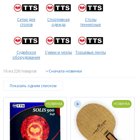
Сетки для
Спортивная
Столы
столов
одежда
теннисные
Судейское
Сумки и чехлы
Торцевые ленты
оборудование
16
из 226 товаров
Показать одним списком
НОВИНКА
НОВИНКА