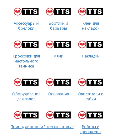
Форум
Аксессуары и
Бортики и
Клей для
Каталог
брелоки
барьеры
накладок
Кроссовки для
Мячи
Накладки
настольного
тенниса
Оборудование
Основания
Очистители и
для залов
губки
Принадлежности
Ракетки готовые
Роботы и
тренажеры