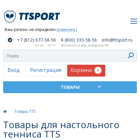
Ваш регион:
не определен
(изменить)
О
+7 (812) 677-58-56
8 (800) 333-58-56
info@ttsport.ru
компании
пн-пт
10-17
бесплатно со всех телефонов РФ
Как
сделать
заказ
Корзина
Вход
Регистрация
0
Оплата
и
доставка
ТТСПОРТ
Товары TTS
Москва
Товары для настольного
Дилеры
тенниса TTS
Контакты