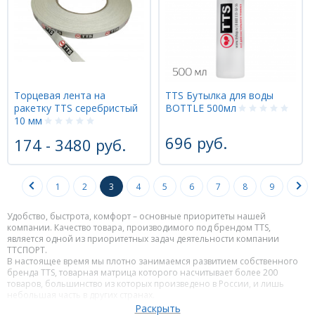
Торцевая лента на
TTS Бутылка для воды
ракетку TTS серебристый
BOTTLE 500мл
10 мм
696 руб.
174 - 3480 руб.
1
2
3
4
5
6
7
8
9
Удобство, быстрота, комфорт – основные приоритеты нашей
компании. Качество товара, производимого под брендом TTS,
является одной из приоритетных задач деятельности компании
ТТСПОРТ.
В настоящее время мы плотно занимаемся развитием собственного
бренда TTS, товарная матрица которого насчитывает более 200
товаров, большинство из которых произведено в России, и лишь
небольшая часть в других странах.
На протяжении последних лет Российский бренд TTS предлагает