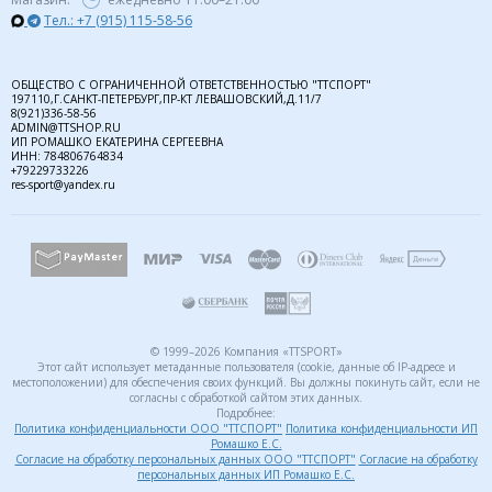
Тел.: +7 (915) 115-58-56
ОБЩЕСТВО С ОГРАНИЧЕННОЙ ОТВЕТСТВЕННОСТЬЮ "ТТСПОРТ"
197110,Г.САНКТ-ПЕТЕРБУРГ,ПР-КТ ЛЕВАШОВСКИЙ,Д.11/7
8(921)336-58-56
ADMIN@TTSHOP.RU
ИП РОМАШКО ЕКАТЕРИНА СЕРГЕЕВНА
ИНН: 784806764834
+79229733226
res-sport@yandex.ru
© 1999–2026 Компания «TTSPORT»
Этот сайт использует метаданные пользователя (cookie, данные об IP-адресе и
местоположении) для обеспечения своих функций. Вы должны покинуть сайт, если не
согласны с обработкой сайтом этих данных.
Подробнее:
Политика конфиденциальности ООО "ТТСПОРТ"
Политика конфиденциальности ИП
Ромашко Е.С.
Согласие на обработку персональных данных ООО "ТТСПОРТ"
Согласие на обработку
персональных данных ИП Ромашко Е.С.