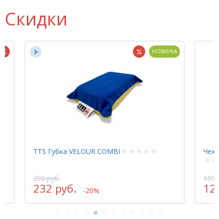
Скидки
НОВИНКА
TTS Губка VELOUR COMBI
Чехо
290 руб.
1595
232 руб.
12
-20%